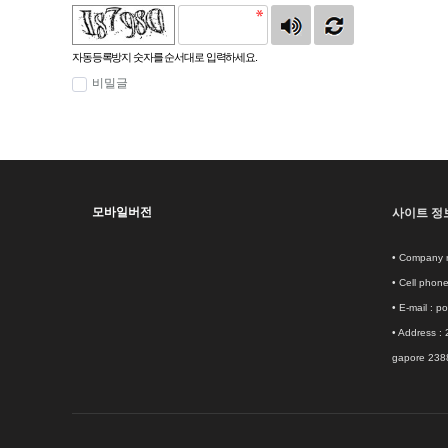
자동등록방지 숫자를 순서대로 입력하세요.
비밀글
모바일버전
사이트 정
• Company 
• Cell phon
• E-mail :
po
• Address :
gapore 238