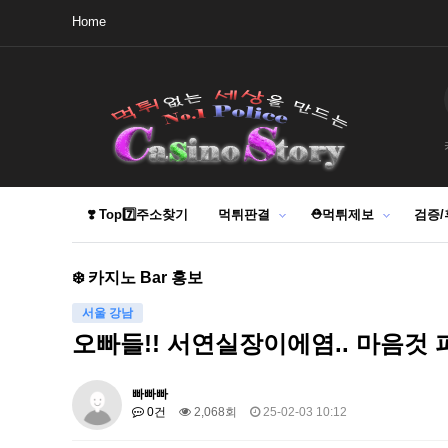
Home
❣️ Top7️⃣주소찾기
먹튀판결
⛑️먹튀제보
검증/
위분류
하위분류
하위분류
❄️ 카지노 Bar 홍보
서울 강남
오빠들!! 서연실장이에염.. 마음것
빠빠빠
0건
2,068회
25-02-03 10:12