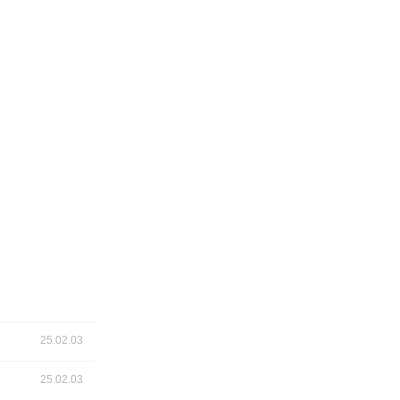
25.02.03
25.02.03