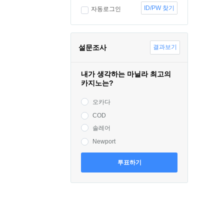
ID/PW 찾기
자동로그인
설문조사
결과보기
내가 생각하는 마닐라 최고의
카지노는?
오카다
COD
솔레어
Newport
투표하기