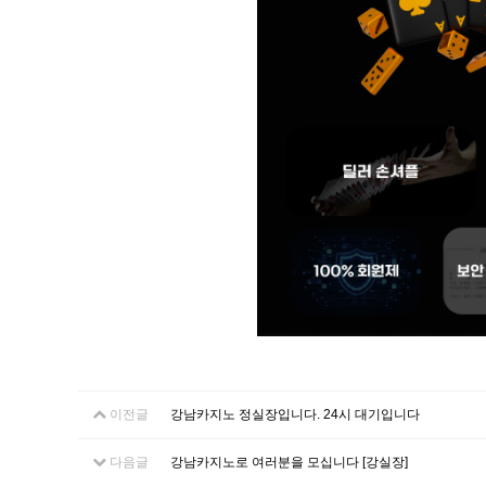
이전글
강남카지노 정실장입니다. 24시 대기입니다
다음글
강남카지노로 여러분을 모십니다 [강실장]