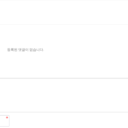
등록된 댓글이 없습니다.