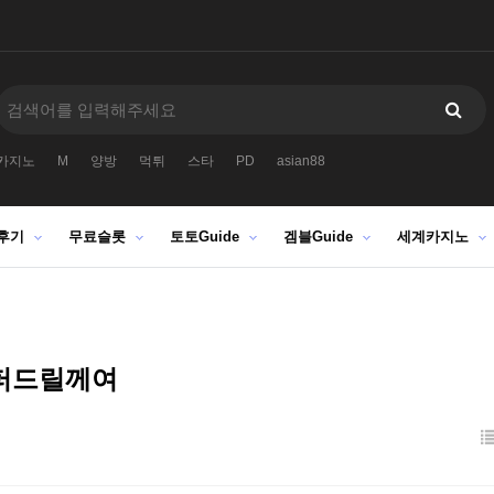
카지노
M
양방
먹튀
스타
PD
asian88
후기
무료슬롯
토토Guide
겜블Guide
세계카지노
 퍼드릴께여