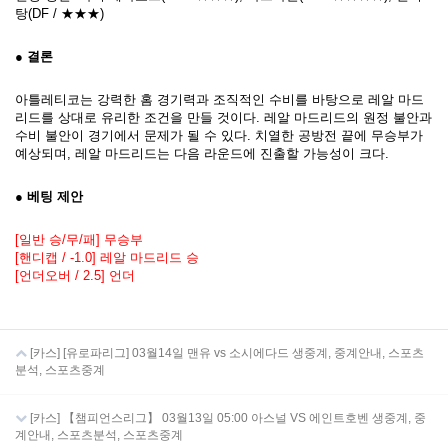
탕(DF / ★★★)
● 결론
아틀레티코는 강력한 홈 경기력과 조직적인 수비를 바탕으로 레알 마드
리드를 상대로 유리한 조건을 만들 것이다. 레알 마드리드의 원정 불안과
수비 불안이 경기에서 문제가 될 수 있다. 치열한 공방전 끝에 무승부가
예상되며, 레알 마드리드는 다음 라운드에 진출할 가능성이 크다.
● 베팅 제안
[일반 승/무/패] 무승부
[핸디캡 / -1.0] 레알 마드리드 승
[언더오버 / 2.5] 언더
[카스] [유로파리그] 03월14일 맨유 vs 소시에다드 생중계, 중계안내, 스포츠
분석, 스포츠중계
[카스] 【챔피언스리그】 03월13일 05:00 아스널 VS 에인트호벤 생중계, 중
계안내, 스포츠분석, 스포츠중계