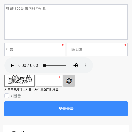
자동등록방지 숫자를 순서대로 입력하세요.
비밀글
댓글등록