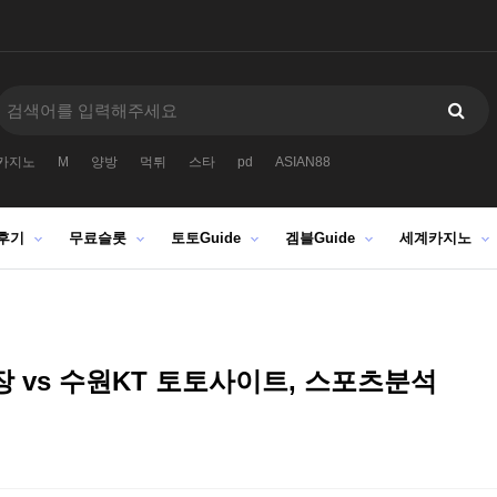
카지노
M
양방
먹튀
스타
pd
ASIAN88
후기
무료슬롯
토토Guide
겜블Guide
세계카지노
관장 vs 수원KT 토토사이트, 스포츠분석