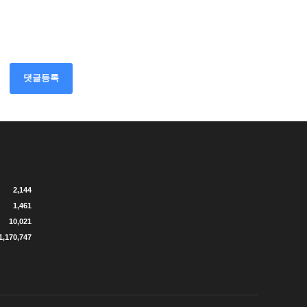
댓글등록
2,144
1,461
10,021
1,170,747