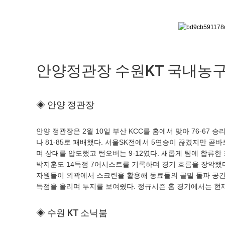
안양정관장 수원KT 국내농구
◈ 안양 정관장
안양 정관장은 2월 10일 부산 KCC를 홈에서 맞아 76-67
나 81-85로 패배했다. 서울SK전에서 5연승이 끊겼지만 곧
며 상대를 압도했고 턴오버는 9-12였다. 새롭게 팀에 합류
박지훈도 14득점 7어시스트를 기록하며 경기 흐름을 장악했
자원들이 외곽에서 스크린을 활용해 동료들의 골밑 돌파 공간을
득점을 올리며 투지를 보여줬다. 정규시즌 홈 경기에서는 현재
◈ 수원 KT 소닉붐