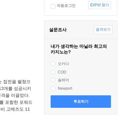
ID/PW 찾기
자동로그인
설문조사
결과보기
내가 생각하는 마닐라 최고의
카지노는?
오카다
COD
솔레어
가는 접전을 펼쳤으
 13개를 성공시키
Newport
공격을 이끌었다.
투표하기
를 포함한 포워드
비 고메즈도 11