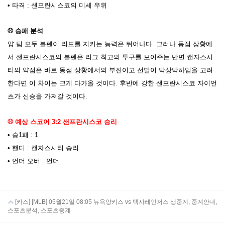
• 타격 : 샌프란시스코의 미세 우위
⚾️ 승패 분석
양 팀 모두 불펜이 리드를 지키는 능력은 뛰어나다. 그러나 동점 상황에
서 샌프란시스코의 불펜은 리그 최고의 투구를 보여주는 반면 캔자스시
티의 약점은 바로 동점 상황에서의 부진이고 선발이 막상막하임을 고려
한다면 이 차이는 크게 다가올 것이다. 후반에 강한 샌프란시스코 자이언
츠가 신승을 가져갈 것이다.
⚾️ 예상 스코어 3:2 샌프란시스코 승리
• 승1패 : 1
• 핸디 : 캔자스시티 승리
• 언더 오버 : 언더
[카스] [MLB] 05월21일 08:05 뉴욕양키스 vs 텍사레인저스 생중계, 중계안내,
스포츠분석, 스포츠중계