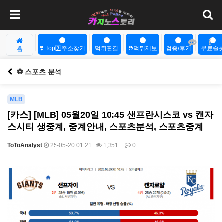
❣️ Top7️⃣주소찾기
먹튀판결
⛑️먹튀제보
검증/후기
무료슬
홈
⚽️ 스포츠 분석
MLB
[카스] [MLB] 05월20일 10:45 샌프란시스코 vs 캔자
스시티 생중계, 중계안내, 스포츠분석, 스포츠중계
ToToAnalyst
25-05-20 01:21
1,351
0
본문