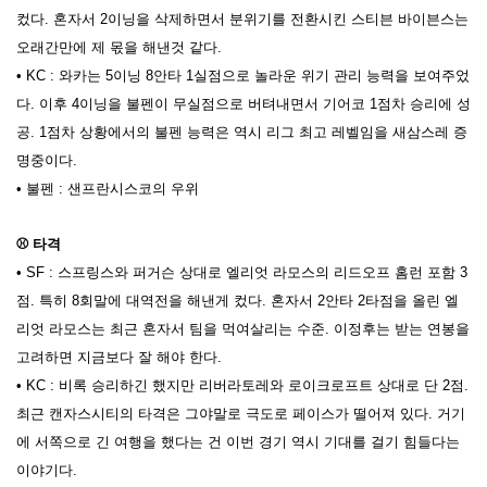
컸다. 혼자서 2이닝을 삭제하면서 분위기를 전환시킨 스티븐 바이븐스는
오래간만에 제 몫을 해낸것 같다.
• KC : 와카는 5이닝 8안타 1실점으로 놀라운 위기 관리 능력을 보여주었
다. 이후 4이닝을 불펜이 무실점으로 버텨내면서 기어코 1점차 승리에 성
공. 1점차 상황에서의 불펜 능력은 역시 리그 최고 레벨임을 새삼스레 증
명중이다.
• 불펜 : 샌프란시스코의 우위
⚾️ 타격
• SF : 스프링스와 퍼거슨 상대로 엘리엇 라모스의 리드오프 홈런 포함 3
점. 특히 8회말에 대역전을 해낸게 컸다. 혼자서 2안타 2타점을 올린 엘
리엇 라모스는 최근 혼자서 팀을 먹여살리는 수준. 이정후는 받는 연봉을
고려하면 지금보다 잘 해야 한다.
• KC : 비록 승리하긴 했지만 리버라토레와 로이크로프트 상대로 단 2점.
최근 캔자스시티의 타격은 그야말로 극도로 페이스가 떨어져 있다. 거기
에 서쪽으로 긴 여행을 했다는 건 이번 경기 역시 기대를 걸기 힘들다는
이야기다.