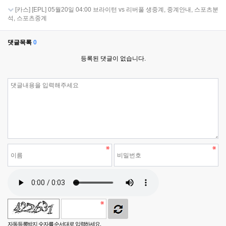
[카스] [EPL] 05월20일 04:00 브라이턴 vs 리버풀 생중계, 중계안내, 스포츠분
석, 스포츠중계
댓글목록
0
등록된 댓글이 없습니다.
자동등록방지 숫자를 순서대로 입력하세요.