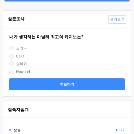
설문조사
결과보기
내가 생각하는 마닐라 최고의 카지노는?
오카다
COD
솔레어
Newport
투표하기
접속자집계
오늘
1,277