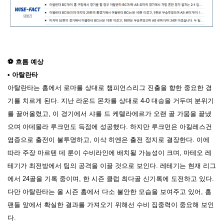
⚽️ 흐름 예상
• 아탈란타
아탈란타는 홈에서 로마를 상대로 챔피언스리그 진출을 향한 중요한 경
기를 치르게 된다. 지난 라운드 몬차를 상대로 4-0 대승을 거두며 분위기
를 끌어올렸고, 이 경기에서 샤를 드 케텔라에르가 오랜 골 가뭄을 끝냈
으며 아데몰라 루크먼도 득점에 성공했다. 하지만 루크먼은 아킬레스건
염증으로 출전이 불투명하고, 이삭 히엔은 출전 정지로 결장한다. 이에
따라 주장 마르텐 데 룬이 수비라인에 배치될 가능성이 크며, 마테오 레
테기가 최전방에서 팀의 공격을 이끌 것으로 보인다. 레테기는 현재 리그
에서 24골을 기록 중이며, 한 시즌 클럽 최다골 신기록에 도전하고 있다.
다만 아탈란타는 올 시즌 홈에서 다소 불안한 모습을 보여주고 있어, 홈
팬들 앞에서 확실한 결과를 가져오기 위해선 수비 집중력이 중요해 보인
다.