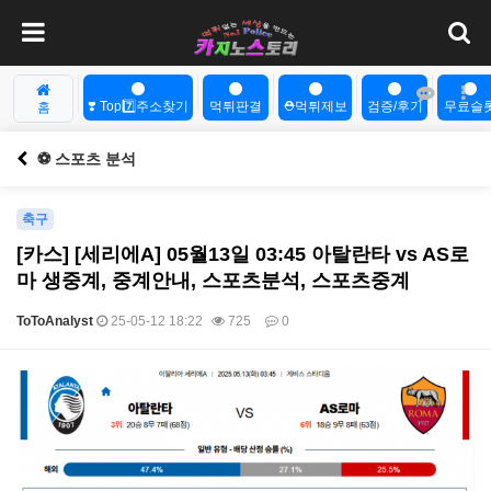
❣️ Top7️⃣주소찾기
먹튀판결
⛑️먹튀제보
검증/후기
무료슬
홈
⚽️ 스포츠 분석
축구
[카스] [세리에A] 05월13일 03:45 아탈란타 vs AS로
마 생중계, 중계안내, 스포츠분석, 스포츠중계
ToToAnalyst
25-05-12 18:22
725
0
본문