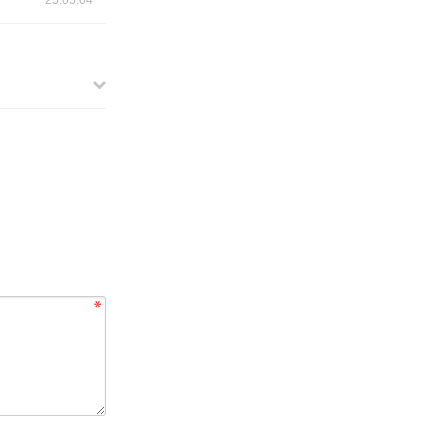
25.05.04