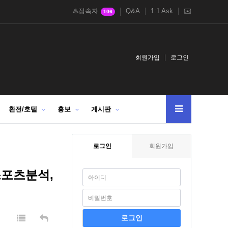
♨️접속자
Q&A
1:1 Ask
✉️
106
회원가입
로그인
환전/호텔
홍보
게시판
로그인
회원가입
 스포츠분석,