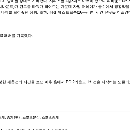
101 승리를 상대로 기록했다. 시리즈를 4승3패로 마무리 했으며 리바운드(46-36),
트, 10리바운드)가 컨트롤 타워가 되어주는 가운데 자말 머레이가 공수에서 맹활약을
지를 보여줬던 상황. 또한, 러쎌 웨스트브룩(16득점)이 세컨 유닛을 이끌었
40 패배를 기록했다.
충분한 재충전의 시간을 보낸 이후 홈에서 PO 2라운드 1차전을 시작하는 오클
카 생중계, 중계안내, 스포츠분석, 스포츠중계