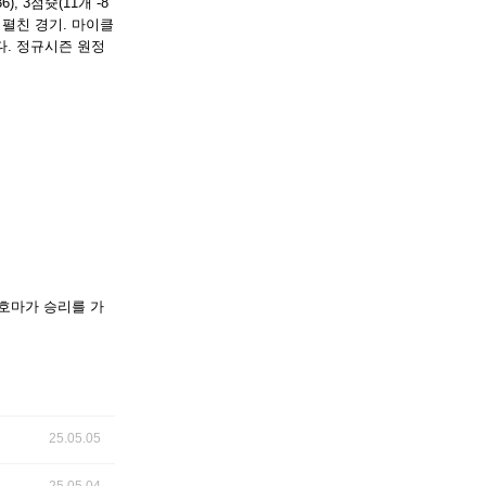
 3점슛(11개 -8
 펼친 경기. 마이클
다. 정규시즌 원정
라호마가 승리를 가
25.05.05