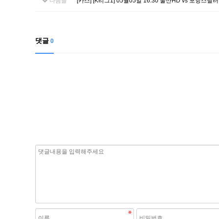
다음글
[카스] [K리그1] 05월05일 16:30 울산HD vs 포
댓글
0