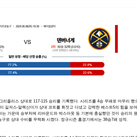
그리즐리스 상대로 117-115 승리를 기록했다. 시리즈를 4승 무패로 마무리 했으
이 되는 샤이 길저스-알렉산더가 상대 코트를 휘젓고 다녔고 강력한 베스트5의 힘을 보
하는 가운데 승부처에 리바운드와 박스아웃 등 기본에 충실했던 것이 승리의 
농구로 상대 수비를 무력화 시켰다. 정규시즌 홈경기에서는 38승7패 성적.