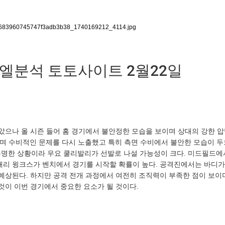
엘분석 토토사이트 2월22일
았으나 올 시즌 들어 홈 경기에서 불안정한 모습을 보이며 상대의 강한 
하며 수비적인 문제를 다시 노출했고 특히 측면 수비에서 불안한 모습이 두
명한 상황이라 우요 쿨리발리가 선발로 나설 가능성이 크다. 미드필드에
해리 윙크스가 벤치에서 경기를 시작할 확률이 높다. 공격진에서는 바디가
예상된다. 하지만 공격 전개 과정에서 여전히 조직력이 부족한 점이 보이
것이 이번 경기에서 중요한 요소가 될 것이다.