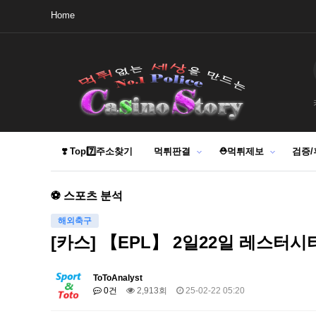
Home
❣️ Top7️⃣주소찾기
먹튀판결
⛑️먹튀제보
검증/
위분류
하위분류
하위분류
⚽️ 스포츠 분석
해외축구
[카스] 【EPL】 2일22일 레스터
ToToAnalyst
0건
2,913회
25-02-22 05:20