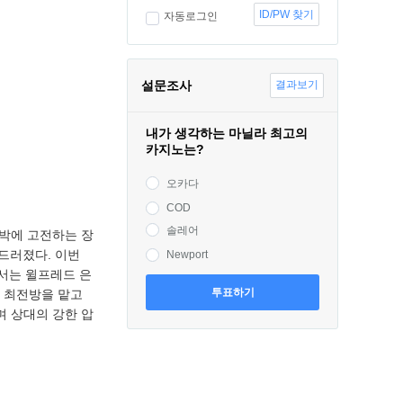
ID/PW 찾기
자동로그인
설문조사
결과보기
내가 생각하는 마닐라 최고의
카지노는?
오카다
COD
솔레어
압박에 고전하는 장
드러졌다. 이번
Newport
서는 윌프레드 은
투표하기
 최전방을 맡고
며 상대의 강한 압