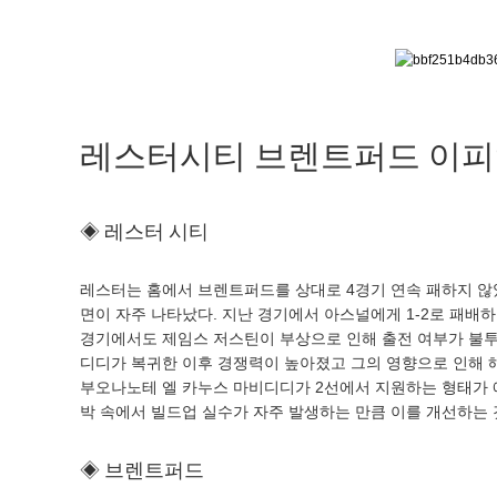
레스터시티 브렌트퍼드 이피
◈ 레스터 시티
레스터는 홈에서 브렌트퍼드를 상대로 4경기 연속 패하지 않
면이 자주 나타났다. 지난 경기에서 아스널에게 1-2로 패배
경기에서도 제임스 저스틴이 부상으로 인해 출전 여부가 불투
디디가 복귀한 이후 경쟁력이 높아졌고 그의 영향으로 인해 
부오나노테 엘 카누스 마비디디가 2선에서 지원하는 형태가 
박 속에서 빌드업 실수가 자주 발생하는 만큼 이를 개선하는 
◈ 브렌트퍼드