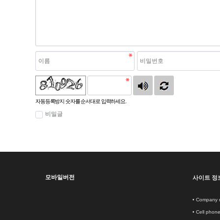
자동등록방지 숫자를 순서대로 입력하세요.
비밀글
모바일버전
사이트 정
• Company 
• Cell phon