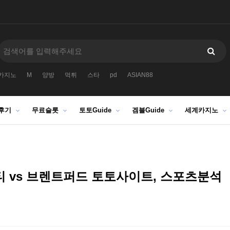
카지노
M
양방
먹튀
스타
pd
ASIAN88
후기
무료슬롯
토토Guide
겜블Guide
세계카지노
시티 vs 브렌트퍼드 토토사이트, 스포츠분석