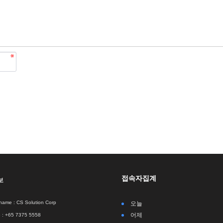
접속자집계
보
name : CS Solution Corp
오늘
어제
e : +65 7375 5558