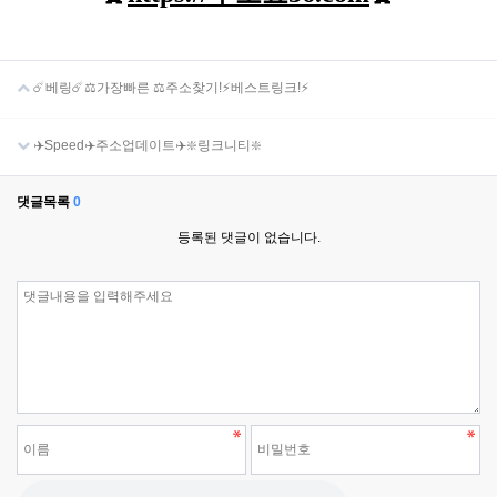
☄️베링☄️⚖️가장빠른 ⚖️주소찾기!⚡️베스트링크!⚡️
✈️Speed✈️주소업데이트✈️❇️링크니티❇️
댓글목록
0
등록된 댓글이 없습니다.