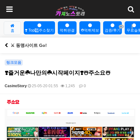
❣️ Top7️⃣주소찾기
먹튀판결
⛑️먹튀제보
검증/후기
무료슬
홈
⚔️ 동맹사이트 Go!
링크모음
❣️즐거운☘️나만의☘️시작페이지❣️☃️주소요☃️
CasinoStory
25-05-20 01:55
1,245
0
본문