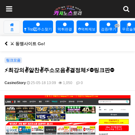
❣️ Top7️⃣주소찾기
먹튀판결
⛑️먹튀제보
검증/후기
무료슬
홈
⚔️ 동맹사이트 Go!
링크모음
⚡️최강의✌️알찬✌️주소모음✌️결정체⚡️⛔링크판⛔
CasinoStory
25-05-18 13:09
1,050
0
본문