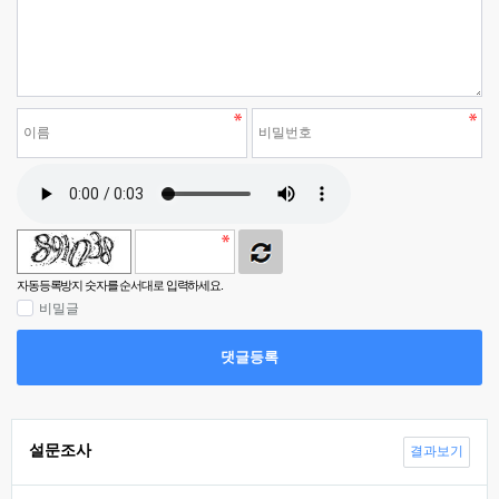
자동등록방지 숫자를 순서대로 입력하세요.
비밀글
댓글등록
설문조사
결과보기