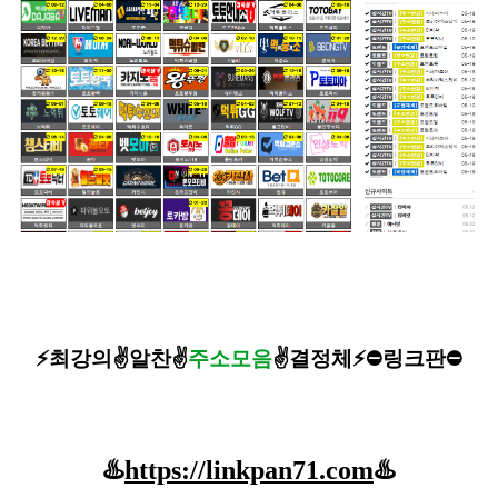
⚡️
최강의
✌️
알찬
✌️
주소모음
✌️
결정체
⚡️
⛔
링크판
⛔
♨️
https://linkpan71.com
♨️