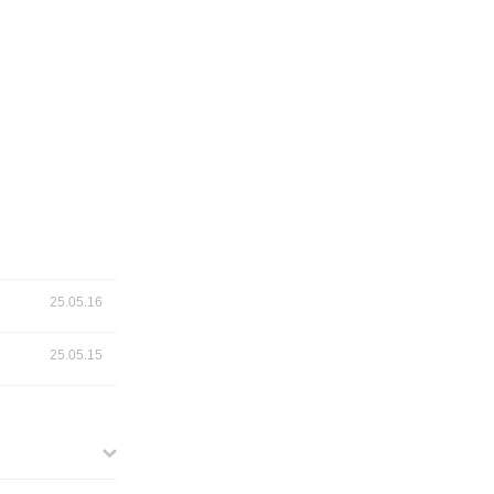
25.05.16
25.05.15