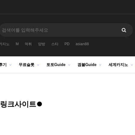
카지노
M
먹튀
양방
스타
PD
asian88
후기
무료슬롯
토토Guide
겜블Guide
세계카지노
️링크사이트⏺️