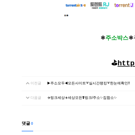
⚛️
주소박스
⚛️
⛳
http
이전글
▶️주소모두◀️모든사이트➰실시간랭킹➰한눈에확인‼️
다음글
✈️링크세상✈️세상모든❣️링크/주소✨집합소✨
댓글
0