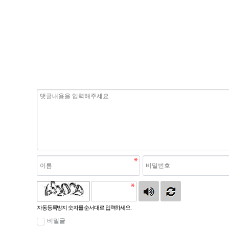
자동등록방지 숫자를 순서대로 입력하세요.
비밀글