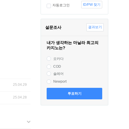
ID/PW 찾기
자동로그인
설문조사
결과보기
내가 생각하는 마닐라 최고의
카지노는?
오카다
COD
솔레어
Newport
25.04.29
투표하기
25.04.28