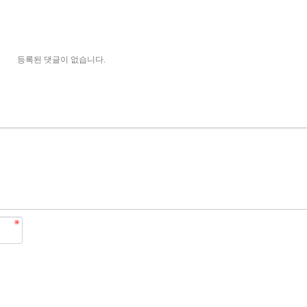
등록된 댓글이 없습니다.