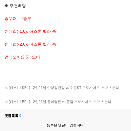
◈ 추천배팅
승무패: 무승부
핸디캡(-1.0): 아스톤 빌라 승
핸디캡(-2.0): 아스톤 빌라 승
언더오버(2.5): 오버
[카스] 【KBL】 2일26일 안양정관장 vs 수원KT 토토사이트, 스포츠분석
[카스] 【EPL】 2일26일 울버햄튼 vs 풀럼 토토사이트, 스포츠분석
댓글목록
0
등록된 댓글이 없습니다.