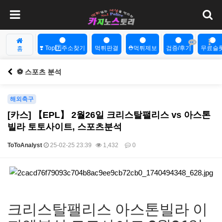
❣️ Top7️⃣주소찾기
먹튀판결
⛑️먹튀제보
검증/후기
무료슬
홈
⚽️ 스포츠 분석
해외축구
[카스] 【EPL】 2월26일 크리스탈팰리스 vs 아스톤
빌라 토토사이트, 스포츠분석
ToToAnalyst
25-02-25 23:39
1,432
0
본문
크리스탈팰리스 아스톤빌라 이