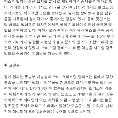
아스톤 빌라는 최근 첼시를 2대1로 제압하며 상승세를 이어가고 있
다. 리버풀과의 경기에서도 2대2로 맞서며 강한 경기력을 보였고 공
격적으로도 적극적인 모습을 보여줬다. 빌라는 상대보다 높은 점유
율을 기록할 때 경기력이 더 좋아지는 경향이 있다. 올리 왓킨스는
팀 공격의 핵심으로 첼시전에서도 골을 기록하며 여전히 중요한 역
할을 수행하고 있다. 아센시오와 램지는 창의적인 패스를 통해 공격
전개를 돕는다. 하지만 수비진의 부상이 변수다. 파우 토레스와 부바
카르 카마라가 결장할 가능성이 높고 콘사와 밍스의 조합이 아직 완
전히 안정되지 않았다. 크리스탈 팰리스가 빠른 역습을 시도할 경우
빌라의 뒷공간이 위협받을 가능성이 크다.
◈ 코멘트
경기 결과는 무승부 가능성이 크다. 크리스탈 팰리스는 홈에서 강한
모습을 보이지만 빌라는 점유율을 기반으로 경기 주도권을 잡는 능
력이 뛰어나다. 빌라가 경기의 흐름을 주도하겠지만 팰리스의 역습
이 위협적이며 빌라 수비진의 불안 요소도 고려해야 한다. 팰리스는
수비적으로 버티면서 역습 기회를 노릴 가능성이 크고 빌라는 높은
점유율을 유지하더라도 수비에서 불안한 모습을 보일 수 있다. 난타
전이 예상되며 오버 2.5 배팅이 유효할 것으로 보인다.