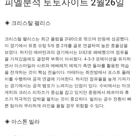
피엘분석 토토사이트 2월26일
◈ 크리스탈 팰리스
크리스탈 팰리스는 최근 풀럼을 2대0으로 꺾으며 반등에 성공했다.
이 경기에서 유효 슈팅 5개 중 2개를 골로 연결하며 높은 효율성을
보였다. 하지만 에버턴과의 경기에서는 1대2로 패배했으며 점유율
을 가져갔음에도 결정력 부족이 아쉬웠다. 4-3-3 포메이션을 유지하
면서 이스마일라 사르와 에베레치 에제가 측면 돌파를 활용한 역습
을 전개하는 것이 핵심 전술이다. 마테타는 최전방에서 포스트 플레
이를 수행하며 공격 연결에 기여한다. 하지만 점유율을 높게 가져가
는 경기에서는 공격 템포가 느려지는 단점이 있다. 수비에서는 마크
게히와 크리스 리차즈가 중심을 잡고 있지만 중원에서 레르마와 휴
즈가 적극적인 압박을 펼치는 것이 중요하다. 빌라는 공수 전환이 빠
른 팀이라 무리하게 라인을 올릴 경우 위험할 수 있다.
◈ 아스톤 빌라