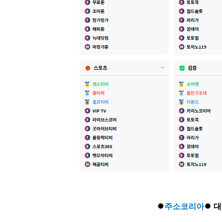
⏺️
주소코리아
⏺️
대