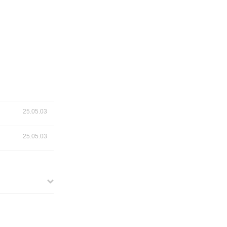
25.05.03
25.05.03