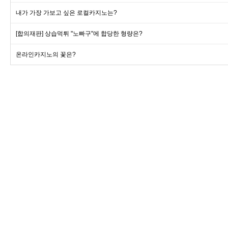
내가 가장 가보고 싶은 로컬카지노는?
[합의재판] 상습먹튀 "노빠구"에 합당한 형량은?
온라인카지노의 꽃은?