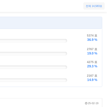
전체 14,583표
5374 표
36.9 %
2767 표
19.0 %
4275 표
29.3 %
2167 표
14.9 %
25-02-19