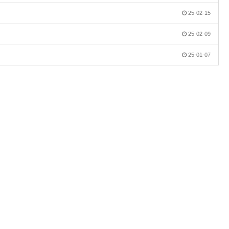
25-02-15
25-02-09
25-01-07