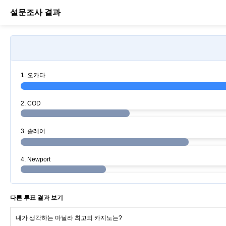
설문조사 결과
오카다
COD
솔레어
Newport
다른 투표 결과 보기
내가 생각하는 마닐라 최고의 카지노는?