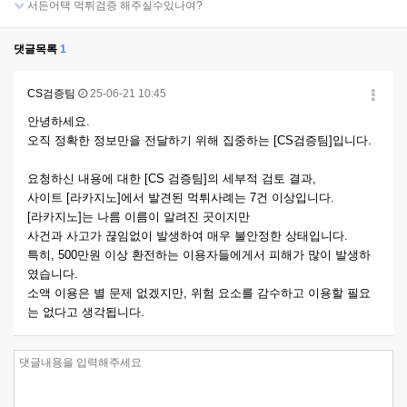
서든어택 먹튀검증 해주실수있나여?
댓글목록
1
CS검증팀
25-06-21 10:45
안녕하세요.
오직 정확한 정보만을 전달하기 위해 집중하는 [CS검증팀]입니다.
요청하신 내용에 대한 [CS 검증팀]의 세부적 검토 결과,
사이트 [라카지노]에서 발견된 먹튀사례는 7건 이상입니다.
[라카지노]는 나름 이름이 알려진 곳이지만
사건과 사고가 끊임없이 발생하여 매우 불안정한 상태입니다.
특히, 500만원 이상 환전하는 이용자들에게서 피해가 많이 발생하
였습니다.
소액 이용은 별 문제 없겠지만, 위험 요소를 감수하고 이용할 필요
는 없다고 생각됩니다.