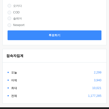
오카다
COD
솔레어
Newport
투표하기
접속자집계
오늘
2,299
어제
3,940
최대
10,021
전체
1,177,285