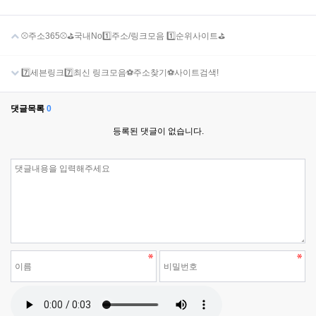
⚾️주소365⚾️⛳국내No1️⃣주소/링크모음 1️⃣순위사이트⛳
7️⃣세븐링크7️⃣최신 링크모음⚽️주소찾기⚽️사이트검색!
댓글목록
0
등록된 댓글이 없습니다.