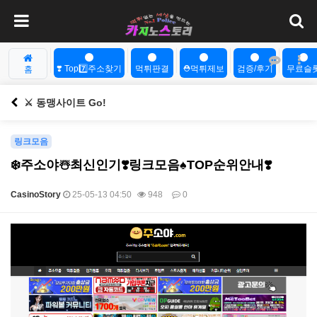
❣️ Top7️⃣주소찾기
먹튀판결
⛑️먹튀제보
검증/후기
무료슬
홈
⚔️ 동맹사이트 Go!
링크모음
❄️주소야☃️최신인기❣️링크모음♠️TOP순위안내❣️
CasinoStory
25-05-13 04:50
948
0
본문