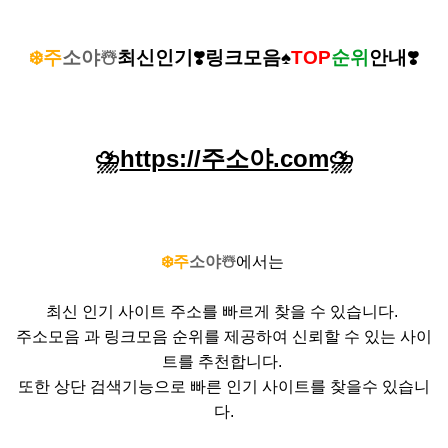
❄️
주
소야
☃️
최신
인기
❣️
링크모음
♠️
TOP
순위
안내
❣️
⛈️
https://주소야.com
⛈️
❄️
주
소야
☃️
에서는
최신 인기 사이트 주소를 빠르게 찾을 수 있습니다.
주소모음 과 링크모음 순위를 제공하여 신뢰할 수 있는 사이
트를 추천합니다.
또한 상단 검색기능으로 빠른 인기 사이트를 찾을수 있습니
다.